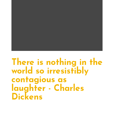
There is nothing in the
world
so irresistibly
contagious as
laughter - Charles
Dickens