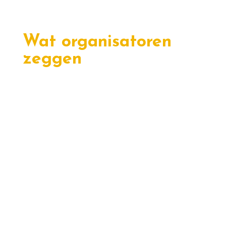
Wat organisatoren
zeggen
Schaterlachen
afsluiten
"In een jaar van keihard werken en
de uitdagingen van de coronacrisis,
viel er niet altijd veel te lachen. Dus
wat was er beter dan deze
geslaagde middagsessie en de