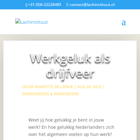
+31 (0)6-22228485
contact@lachinstituut.nl
Werkgeluk als
drijfveer
DOOR
MARIETTE DE LANGE
|
AUG 24, 2023
|
WERKNEMERS & WERKGEVERS
Weet jij hoe gelukkig je bent in jouw
werk? En hoe gelukkig Nederlanders zich
over het algemeen voelen op hun werk?