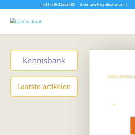
+31 (0)6-22228485
contact@lachinstituut.nl
Kennisbank
DOOR
MARIETT
Laatste artikelen