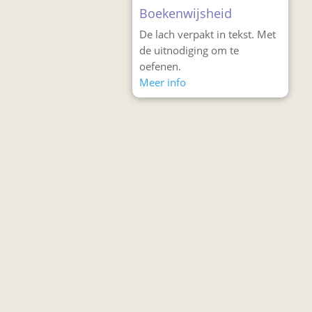
Boekenwijsheid
De lach verpakt in tekst. Met
de uitnodiging om te
oefenen.
Meer info