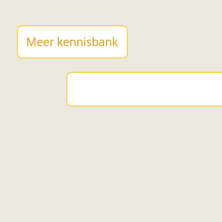
Meer kennisbank
It is impossible for you
to be angry and laugh at
the same time. Anger and laughter are