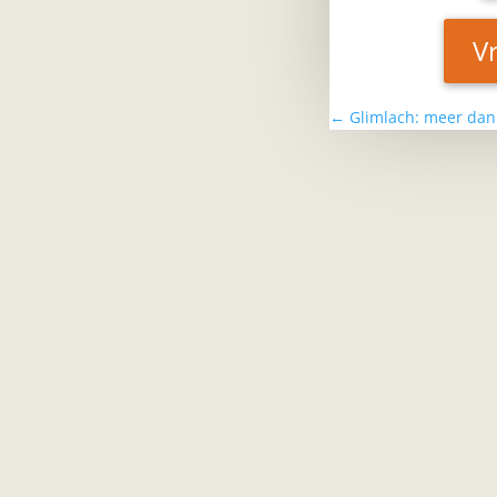
V
Wist je dat lachen een positieve
←
Glimlach: meer dan 
invloed heeft op je
gezondheid? Een flinke lachbui
zorgt niet alleen voor...
De Wereld Lachdag werd in
1998 bedacht door dr Madan