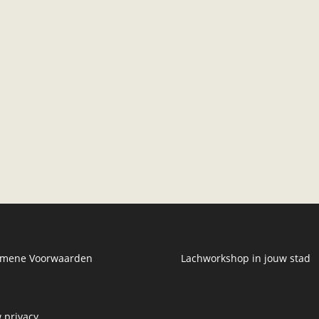
emene Voorwaarden
Lachworkshop in jouw stad
 privacy