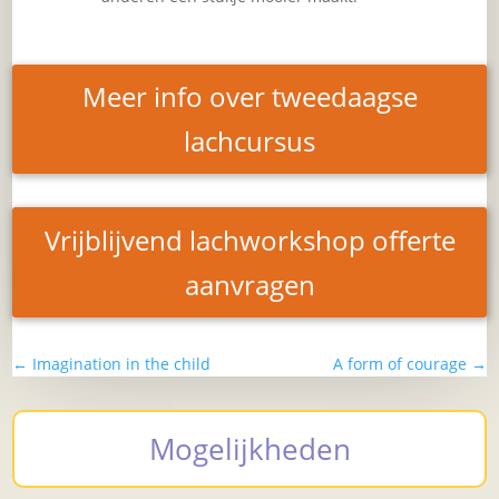
Meer info over tweedaagse
lachcursus
Vrijblijvend lachworkshop offerte
aanvragen
←
Imagination in the child
A form of courage
→
Mogelijkheden