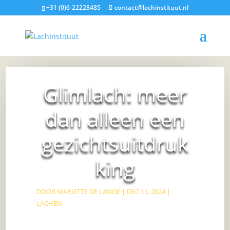
+31 (0)6-22228485
contact@lachinstituut.nl
Glimlach: meer
dan alleen een
gezichtsuitdruk
king
DOOR
MARIETTE DE LANGE
|
DEC 11, 2024
|
LACHEN